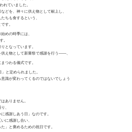
行われていました。
穀などを、神々に供え物として献上し、
人たちも食するという、
とです。
春始めの時季には、
ます。
祭りとなっています。
を供え物として新嘗祭で感謝を行う――、
にまつわる儀式です。
の日」と定められました。
る意識が変わってくるのではないでしょう
ではありません。
通り、
いに感謝しあう日」なのです。
互いに感謝し合い、
った」と褒めるための祝日です。