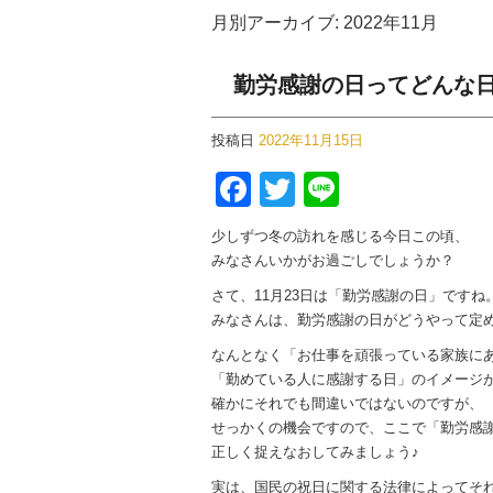
月別アーカイブ:
2022年11月
勤労感謝の日ってどんな
投稿日
2022年11月15日
F
T
Li
a
wi
n
少しずつ冬の訪れを感じる今日この頃、
c
tt
e
みなさんいかがお過ごしでしょうか？
e
er
さて、11月23日は「勤労感謝の日」ですね
b
みなさんは、勤労感謝の日がどうやって定
o
なんとなく「お仕事を頑張っている家族に
「勤めている人に感謝する日」のイメージ
o
確かにそれでも間違いではないのですが、
k
せっかくの機会ですので、ここで「勤労感
正しく捉えなおしてみましょう♪
実は、国民の祝日に関する法律によってそ