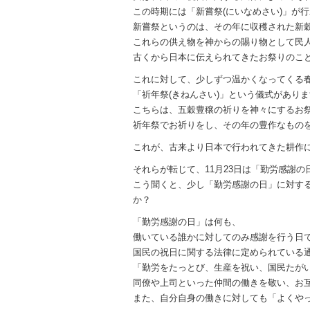
この時期には「新嘗祭(にいなめさい)」が
新嘗祭というのは、その年に収穫された新
これらの供え物を神からの賜り物として民
古くから日本に伝えられてきたお祭りのこ
これに対して、少しずつ温かくなってくる
「祈年祭(きねんさい)」という儀式があり
こちらは、五穀豊穣の祈りを神々にするお
祈年祭でお祈りをし、その年の豊作なもの
これが、古来より日本で行われてきた耕作
それらが転じて、11月23日は「勤労感謝
こう聞くと、少し「勤労感謝の日」に対す
か？
「勤労感謝の日」は何も、
働いている誰かに対してのみ感謝を行う日
国民の祝日に関する法律に定められている
「勤労をたっとび、生産を祝い、国民たが
同僚や上司といった仲間の働きを敬い、お
また、自分自身の働きに対しても「よくや