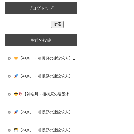
ブログトップ
最近の投稿
【神奈川・相模原の建設求人】仕事は”楽しい”が一番！未経験から始める建設の仕事
【神奈川・相模原の建設求人】20代・30代で差がつく！未経験から”本気で成長できる仕事”始めませんか？
【神奈川・相模原の建設求人】学校じゃ教えてくれない。“本物の技術”を身につけるなら今だ
【神奈川・相模原の建設求人】同世代と差がつく仕事。若いうちに“武器”を手に入れろ
【神奈川・相模原の建設求人】“仕事できる男”ってカッコいい。未経験から本気で成長しよう