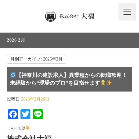
2026 2月
月別アーカイブ:
2026年2月
【神奈川の建設求人】異業種からの転職歓迎！
未経験から“現場のプロ”を目指せます
投稿日
2026年2月26日
Fa
T
Li
ce
wi
ne
こんにちは
bo
tte