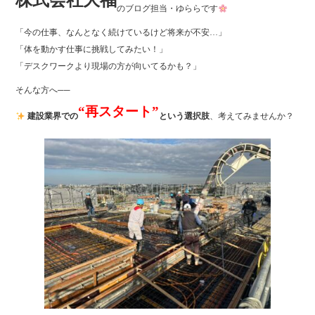
株式会社大福
ok
r
のブログ担当・ゆららです
「今の仕事、なんとなく続けているけど将来が不安…」
「体を動かす仕事に挑戦してみたい！」
「デスクワークより現場の方が向いてるかも？」
そんな方へ──
“再スタート”
建設業界での
という選択肢
、考えてみませんか？