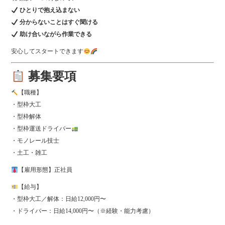
ひとりで抱え込まない
分からないことはすぐ聞ける
助け合いながら作業できる
安心してスタートできます
募集要項
【職種】
・型枠大工
・型枠解体
・型枠運送ドライバー
・モノレール技士
・土工・雑工
【雇用形態】正社員
【給与】
・型枠大工／解体：日給12,000円〜
・ドライバー：日給14,000円〜（※経験・能力考慮）