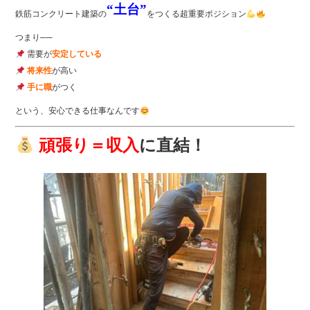
“土台”
鉄筋コンクリート建築の
をつくる超重要ポジション
つまり──
需要が
安定している
将来性
が高い
手に職
がつく
という、安心できる仕事なんです
頑張り＝収入
に直結！