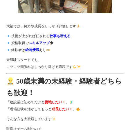
大福では、努力や成長をしっかり評価します
技術が上がれば任される
仕事も増える
資格取得で
スキルアップ
経験者は
給与優遇
あり
未経験スタートでも、
コツコツ頑張ればしっかり稼げる環境です
50歳未満の未経験・経験者どちら
も歓迎！
「建設業は初めてだけど
挑戦したい！
」
「現場経験を活かしてもっと
成長したい！
」
そんな方を大歓迎しています
現場はチーム制なので、