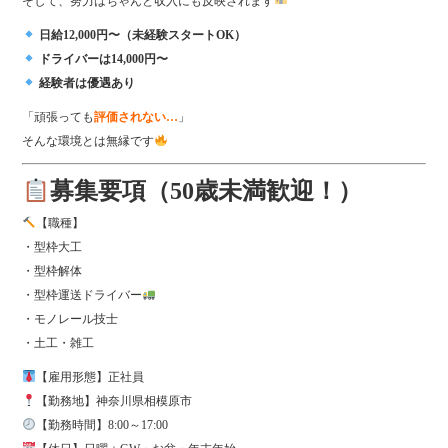
そして、努力はちゃんと収入にも反映されます
日給12,000円〜（未経験スタートOK）
ドライバーは14,000円〜
経験者は優遇あり
「頑張っても
評価されない…
」
そんな環境とは無縁です
募集要項（50歳未満歓迎！）
【職種】
・型枠大工
・型枠解体
・型枠運送ドライバー
・モノレール技士
・土工・雑工
【雇用形態】正社員
【勤務地】神奈川県相模原市
【勤務時間】8:00～17:00