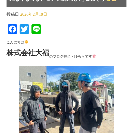
投稿日
2026年2月19日
Fa
T
Li
ce
wi
ne
こんにちは
bo
tte
株式会社大福
ok
r
のブログ担当・ゆららです