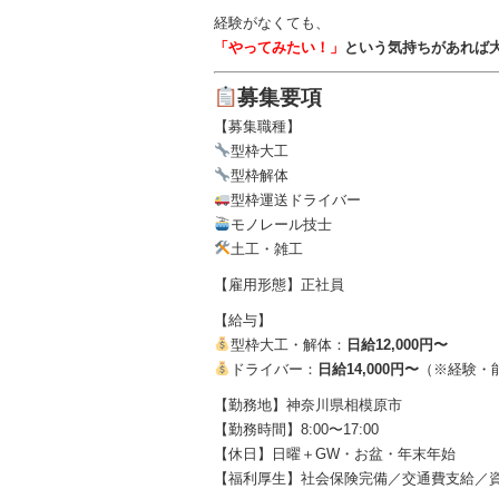
経験がなくても、
「やってみたい！」
という気持ちがあれば
募集要項
【募集職種】
型枠大工
型枠解体
型枠運送ドライバー
モノレール技士
土工・雑工
【雇用形態】正社員
【給与】
型枠大工・解体：
日給12,000円〜
ドライバー：
日給14,000円〜
（※経験・
【勤務地】神奈川県相模原市
【勤務時間】8:00〜17:00
【休日】日曜＋GW・お盆・年末年始
【福利厚生】社会保険完備／交通費支給／