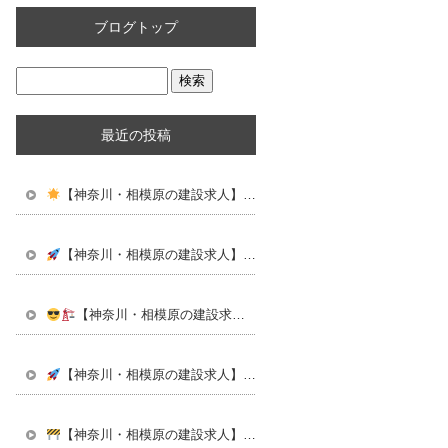
ブログトップ
最近の投稿
【神奈川・相模原の建設求人】仕事は”楽しい”が一番！未経験から始める建設の仕事
【神奈川・相模原の建設求人】20代・30代で差がつく！未経験から”本気で成長できる仕事”始めませんか？
【神奈川・相模原の建設求人】学校じゃ教えてくれない。“本物の技術”を身につけるなら今だ
【神奈川・相模原の建設求人】同世代と差がつく仕事。若いうちに“武器”を手に入れろ
【神奈川・相模原の建設求人】“仕事できる男”ってカッコいい。未経験から本気で成長しよう