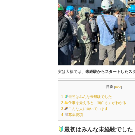
実は大福では、
未経験からスタートしたス
目次
[
hide
]
1
最初はみんな未経験でした
2
仕事を覚えると「面白さ」がわかる
3
こんな人に向いています！
4
募集要項
最初はみんな未経験でした