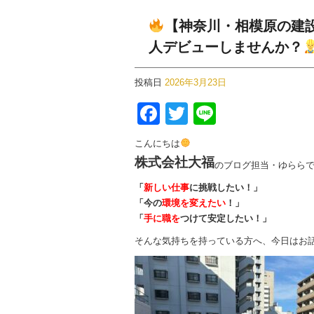
【神奈川・相模原の建
人デビューしませんか？
投稿日
2026年3月23日
F
T
Li
a
wi
n
こんにちは
c
tt
e
株式会社大福
のブログ担当・ゆらら
e
er
「
新しい仕事
に挑戦したい！」
b
「今の
環境を変えたい
！」
「
手に職を
o
つけて安定したい！」
そんな気持ちを持っている方へ、今日はお
o
k