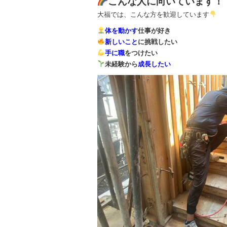
こんな人に向いています！
大福では、こんな方を歓迎しています
体を動かす
仕事が好き
新しいこと
に挑戦したい
手に職
をつけたい
未経験から
成長したい