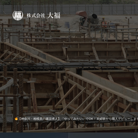
【神奈川・相模原の建設求人】「やってみたい」でOK！未経験から職人デビューしま